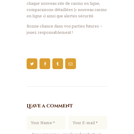
chaque nouveau site de casino en ligne,
comparaisons détaillées (« nouveau casino
en ligne ») ainsi que alertes sécurité.
Bonne chance dans vos parties futures –
jouez responsablement !
Leave a comment