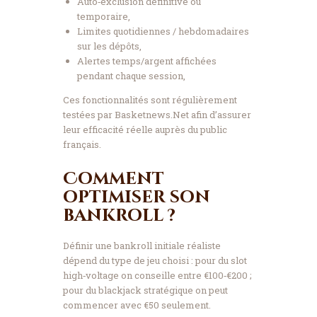
Auto‑exclusion définitive ou
temporaire,
Limites quotidiennes / hebdomadaires
sur les dépôts,
Alertes temps/argent affichées
pendant chaque session,
Ces fonctionnalités sont régulièrement
testées par Basketnews.Net afin d’assurer
leur efficacité réelle auprès du public
français.
Comment
optimiser son
bankroll ?
Définir une bankroll initiale réaliste
dépend du type de jeu choisi : pour du slot
high‑voltage on conseille entre €100‑€200 ;
pour du blackjack stratégique on peut
commencer avec €50 seulement.