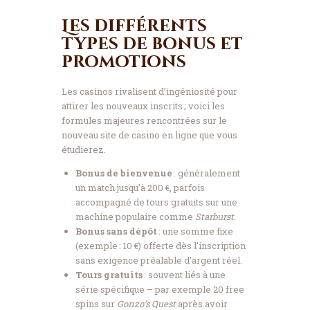
Les différents
types de bonus et
promotions
Les casinos rivalisent d’ingéniosité pour
attirer les nouveaux inscrits ; voici les
formules majeures rencontrées sur le
nouveau site de casino en ligne que vous
étudierez.
Bonus de bienvenue
: généralement
un match jusqu’à 200 €, parfois
accompagné de tours gratuits sur une
machine populaire comme
Starburst
.
Bonus sans dépôt
: une somme fixe
(exemple : 10 €) offerte dès l’inscription
sans exigence préalable d’argent réel.
Tours gratuits
: souvent liés à une
série spécifique – par exemple 20 free
spins sur
Gonzo’s Quest
après avoir