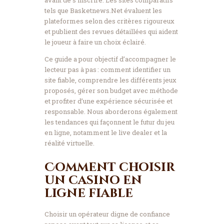
avant de s’inscrire. Les sites comparatifs
tels que Basketnews.Net évaluent les
plateformes selon des critères rigoureux
et publient des revues détaillées qui aident
le joueur à faire un choix éclairé.
Ce guide a pour objectif d’accompagner le
lecteur pas à pas : comment identifier un
site fiable, comprendre les différents jeux
proposés, gérer son budget avec méthode
et profiter d’une expérience sécurisée et
responsable. Nous aborderons également
les tendances qui façonnent le futur du jeu
en ligne, notamment le live dealer et la
réalité virtuelle.
Comment choisir
un casino en
ligne fiable
Choisir un opérateur digne de confiance