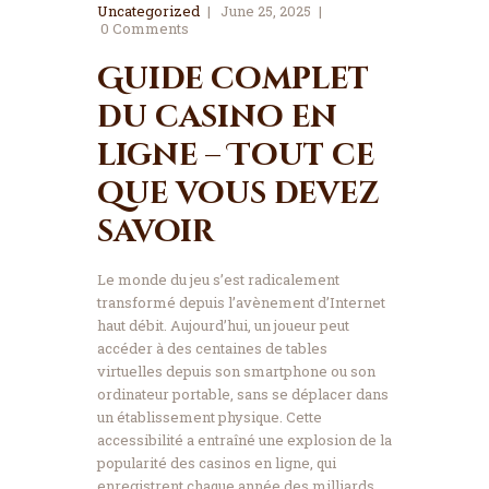
Uncategorized
June 25, 2025
0
Comments
Guide complet
du casino en
ligne – Tout ce
que vous devez
savoir
Le monde du jeu s’est radicalement
transformé depuis l’avènement d’Internet
haut débit. Aujourd’hui, un joueur peut
accéder à des centaines de tables
virtuelles depuis son smartphone ou son
ordinateur portable, sans se déplacer dans
un établissement physique. Cette
accessibilité a entraîné une explosion de la
popularité des casinos en ligne, qui
enregistrent chaque année des milliards