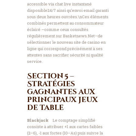
accessible via chat live instantané
disponible24/7 ainsi qu’envoi email garanti
sous deux heures ouvrées.\nCes éléments
combinés permettent au consommateur
éclairé —comme ceux consultés
régulièrement sur Basketnews.Net—de
sélectionner le nouveau site de casino en
ligne qui correspond précisément à ses
attentes sans sacrifier sécurité ni qualité
service.
Section 5 –
Stratégies
gagnantes aux
principaux jeux
de table
Blackjack
Le comptage simplifié
consiste à attribuer +1 aux cartes faibles
(2–6), -1 aux fortes (10–As) puis suivre la