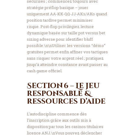
sécurisés ; commencez toujours avec
stratégie préflop basique ­– jouer
uniquement AA‐KK‐QQ‐JJ‐AKs/AKo quand
position tardive permet minimiser
risque. Post‑flop privilégiez lecture
dynamique basée sur taille pot versus bet
sizing adverse pour identifier bluff
possible.\n\nUtiliser les versions “démo”
gratuites permet enfin affiner vos tactiques
sans risquer votre argent réel ; pratiquez
jusqu’à atteindre constance avant passer au
cash game officiel.
Section 6 – Le jeu
responsable &
ressources d’aide
L’autodiscipline commence dès
l’inscription grâce aux outils mis à
disposition par tous les casinos titulaires
licence ANJ.\nVous pouvez déclencher