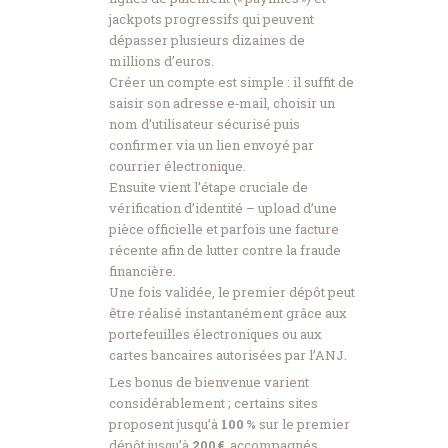
jackpots progressifs qui peuvent
dépasser plusieurs dizaines de
millions d’euros.
Créer un compte est simple : il suffit de
saisir son adresse e‑mail, choisir un
nom d’utilisateur sécurisé puis
confirmer via un lien envoyé par
courrier électronique.
Ensuite vient l’étape cruciale de
vérification d’identité – upload d’une
pièce officielle et parfois une facture
récente afin de lutter contre la fraude
financière.
Une fois validée, le premier dépôt peut
être réalisé instantanément grâce aux
portefeuilles électroniques ou aux
cartes bancaires autorisées par l’ANJ.
Les bonus de bienvenue varient
considérablement ; certains sites
proposent jusqu’à
100 %
sur le premier
dépôt jusqu’à
200 €
, accompagnés