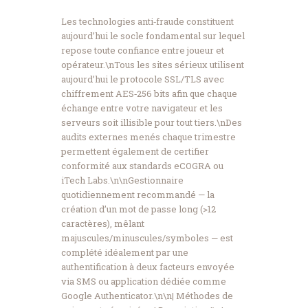
Les technologies anti‑fraude constituent
aujourd’hui le socle fondamental sur lequel
repose toute confiance entre joueur et
opérateur.\nTous les sites sérieux utilisent
aujourd’hui le protocole SSL/TLS avec
chiffrement AES‑256 bits afin que chaque
échange entre votre navigateur et les
serveurs soit illisible pour tout tiers.\nDes
audits externes menés chaque trimestre
permettent également de certifier
conformité aux standards eCOGRA ou
iTech Labs.\n\nGestionnaire
quotidiennement recommandé — la
création d’un mot de passe long (>12
caractères), mêlant
majuscules/minuscules/symboles — est
complété idéalement par une
authentification à deux facteurs envoyée
via SMS ou application dédiée comme
Google Authenticator.\n\n| Méthodes de