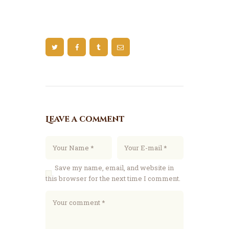
Leave a comment
Save my name, email, and website in
this browser for the next time I comment.