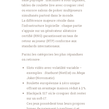
tables de roulette live avec croupier réel
ou encore salons de poker multijoueurs
simultanés partout dans le monde.
La différence majeure réside dans
l’infrastructure logicielle : chaque partie
s’appuie sur un générateur aléatoire
certifié (RNG) garantissant un taux de
retour au joueur (RTP) conforme aux
standards internationaux.
Parmi les catégories les plus répandues
on retrouve :
Slots vidéo avec volatilité variable –
exemples :
Starburst
(NetEnt) ou
Mega
Joker
(Novomatic).
Roulette européenne à zéro unique
offrant un avantage maison réduit à 2 %.
Blackjack S17 où le croupier doit rester
sur un soft‑17.
Ces jeux possèdent tous leurs propres
lignes de paiement (« paylines ») et