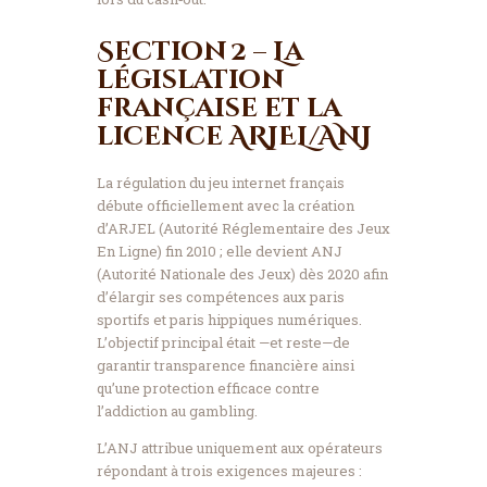
Section 2 – La
législation
française et la
licence ARJEL/ANJ
La régulation du jeu internet français
débute officiellement avec la création
d’ARJEL (Autorité Réglementaire des Jeux
En Ligne) fin 2010 ; elle devient ANJ
(Autorité Nationale des Jeux) dès 2020 afin
d’élargir ses compétences aux paris
sportifs et paris hippiques numériques.
L’objectif principal était —et reste—de
garantir transparence financière ainsi
qu’une protection efficace contre
l’addiction au gambling.
L’ANJ attribue uniquement aux opérateurs
répondant à trois exigences majeures :