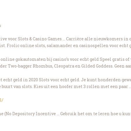
s
ve voor Slots & Casino Games … Carrière alle nieuwkomers in on
ist. Frolic online slots, salamander en casinospellen voor echt 
online gokautomaten bij casino’s voor echt geld Speel gratis of
er Two-bagger Rhombus, Cleopatra en Gilded Goddess. Geen a
t echt geld in 2020 Slots voor echt geld. Je kunt honderden gewe
buurt van slots. Kies uit een hoofer met 3 rollen met een paar 
l/
ne (No Depository Incentive … Gebruik het om te leren hoe u ku