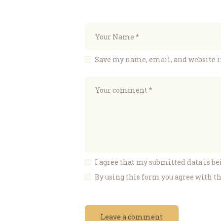
Save my name, email, and website i
I agree that my submitted data is bei
By using this form you agree with th