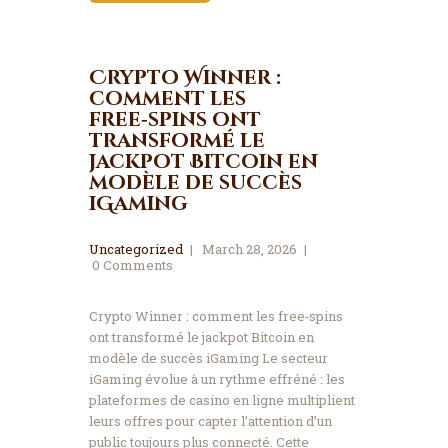
Crypto Winner :
comment les
free‑spins ont
transformé le
jackpot Bitcoin en
modèle de succès
iGaming
Uncategorized
March 28, 2026
0
Comments
Crypto Winner : comment les free‑spins
ont transformé le jackpot Bitcoin en
modèle de succès iGaming Le secteur
iGaming évolue à un rythme effréné : les
plateformes de casino en ligne multiplient
leurs offres pour capter l’attention d’un
public toujours plus connecté. Cette