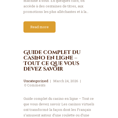
machine à sous. En quelques clics, on
accède à des centaines de titres, aux
promotions les plus alléchantes et à la…
Read more
Guide complet du
casino en ligne –
Tout ce que vous
devez savoir
Uncategorized
March 24, 2026
0
Comments
Guide complet du casino en ligne – Tout ce
que vous devez savoir Les casinos virtuels
ont transformé la façon dont les Français
s’amusent autour d’une roulette ou d’une