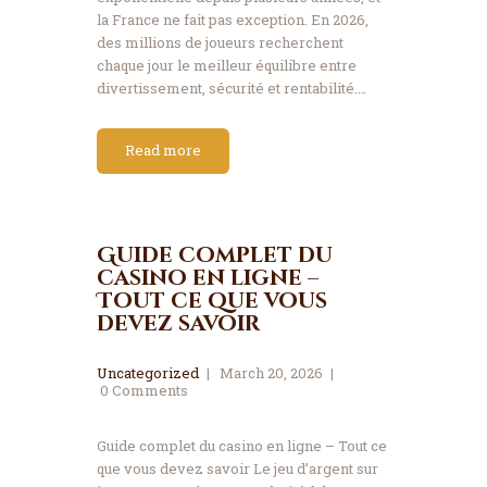
la France ne fait pas exception. En 2026,
des millions de joueurs recherchent
chaque jour le meilleur équilibre entre
divertissement, sécurité et rentabilité.…
Read more
Guide complet du
casino en ligne –
Tout ce que vous
devez savoir
Uncategorized
March 20, 2026
0
Comments
Guide complet du casino en ligne – Tout ce
que vous devez savoir Le jeu d’argent sur