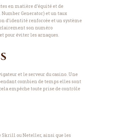
tes en matière d’équité et de
m Number Generator) et un taux
n d’identité renforcée et un système
che clairement son numéro
t pour éviter les arnaques.
s
igateur et le serveur du casino. Une
t pendant combien de temps elles sont
; cela empêche toute prise de contrôle
Skrill ou Neteller, ainsi que les