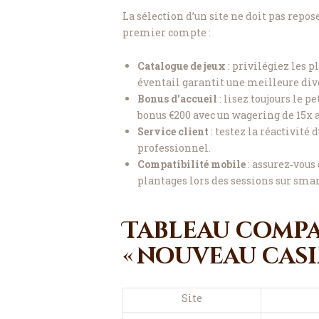
La sélection d’un site ne doit pas repos
premier compte :
Catalogue de jeux
: privilégiez les 
éventail garantit une meilleure dive
Bonus d’accueil
: lisez toujours le p
bonus €200 avec un wagering de 15x
Service client
: testez la réactivité
professionnel.
Compatibilité mobile
: assurez‑vous
plantages lors des sessions sur sma
Tableau compa
« nouveau casi
Site