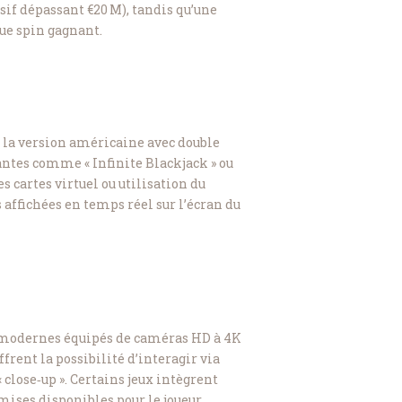
if dépassant €20 M), tandis qu’une
que spin gagnant.
r la version américaine avec double
iantes comme « Infinite Blackjack » ou
s cartes virtuel ou utilisation du
affichées en temps réel sur l’écran du
a‑modernes équipés de caméras HD à 4K
frent la possibilité d’interagir via
« close‑up ». Certains jeux intègrent
mises disponibles pour le joueur