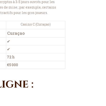
ryptos à 3‑5 jours ouvrés pour les
s de mise ; par exemple, certains
ractifs pour les gros joueurs.
Casino C (Curaçao)
Curaçao
✔︎
✔︎
72 h
€5 000
igne :