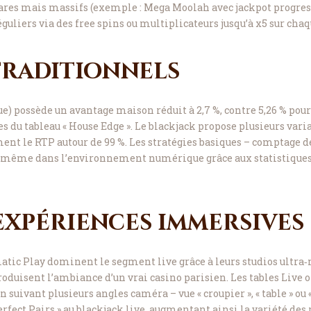
rares mais massifs (exemple : Mega Moolah avec jackpot progress
réguliers via des free spins ou multiplicateurs jusqu’à x5 sur cha
 traditionnels
e) possède un avantage maison réduit à 2,7 %, contre 5,26 % pou
tes du tableau « House Edge ». Le blackjack propose plusieurs var
ment le RTP autour de 99 %. Les stratégies basiques – comptage de
s même dans l’environnement numérique grâce aux statistiques 
 expériences immersives
atic Play dominent le segment live grâce à leurs studios ultr
oduisent l’ambiance d’un vrai casino parisien. Les tables Live of
en suivant plusieurs angles caméra – vue « croupier », « table » ou 
fect Pairs » au blackjack live, augmentant ainsi la variété des 