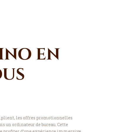
ino en
ous
iplient, les offres promotionnelles
s un ordinateur de bureau. Cette
x de profiter d’une expérience immersive