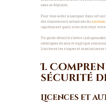
sans se déplacer.
Pour vous aider à naviguer dans cet uni
des classements actualisés du
nouveau 
rapidement quels sites méritent votre
Un guide détaillé s’avère indispensable 
catalogues de jeux et explique commen
limiterez les risques et maximiserez vo
I. Compren
sécurité d
Licences et a