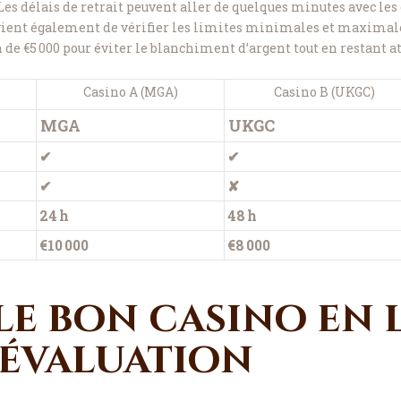
s délais de retrait peuvent aller de quelques minutes avec les c
nvient également de vérifier les limites minimales et maximale
e €5 000 pour éviter le blanchiment d’argent tout en restant att
Casino A (MGA)
Casino B (UKGC)
MGA
UKGC
✔︎
✔︎
✔︎
✘
24 h
48 h
€10 000
€8 000
 le bon casino en l
’évaluation