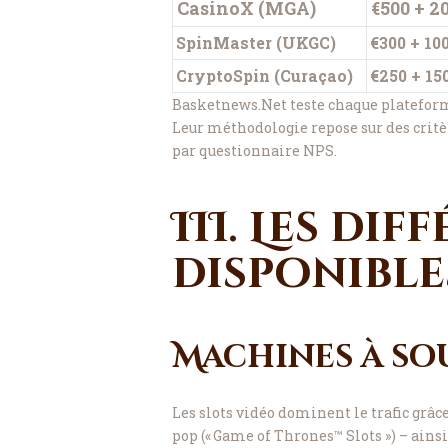
CasinoX (MGA)
€500 + 2
SpinMaster (UKGC)
€300 + 10
CryptoSpin (Curaçao)
€250 + 15
Basketnews.Net teste chaque plateforme
Leur méthodologie repose sur des critèr
par questionnaire NPS.
III. Les di
disponible
Machines à sou
Les slots vidéo dominent le trafic grâce
pop (« Game of Thrones™ Slots ») – ainsi